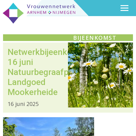
BIJEENKOMST
Netwerkbijeenkomst
16 juni
Natuurbegraafplaats
Landgoed
Mookerheide
16 juni 2025