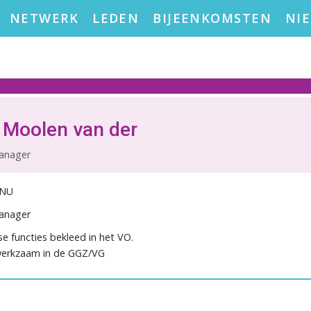
NETWERK
LEDEN
BIJEENKOMSTEN
NI
 Moolen van der
anager
.NU
anager
se functies bekleed in het VO.
werkzaam in de GGZ/VG