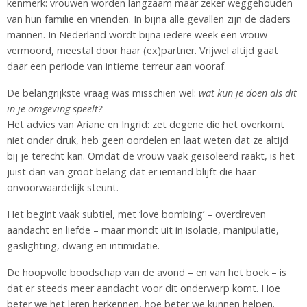
kenmerk: vrouwen worden langzaam maar zeker weggehouden
van hun familie en vrienden. In bijna alle gevallen zijn de daders
mannen. In Nederland wordt bijna iedere week een vrouw
vermoord, meestal door haar (ex)partner. Vrijwel altijd gaat
daar een periode van intieme terreur aan vooraf.
De belangrijkste vraag was misschien wel:
wat kun je doen als dit
in je omgeving speelt?
Het advies van Ariane en Ingrid: zet degene die het overkomt
niet onder druk, heb geen oordelen en laat weten dat ze altijd
bij je terecht kan. Omdat de vrouw vaak geïsoleerd raakt, is het
juist dan van groot belang dat er iemand blijft die haar
onvoorwaardelijk steunt.
Het begint vaak subtiel, met ‘love bombing’ – overdreven
aandacht en liefde – maar mondt uit in isolatie, manipulatie,
gaslighting, dwang en intimidatie.
De hoopvolle boodschap van de avond – en van het boek – is
dat er steeds meer aandacht voor dit onderwerp komt. Hoe
beter we het leren herkennen, hoe beter we kunnen helpen.