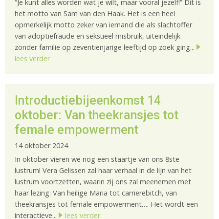
“Je kunt alles worden wat je wilt, maar vooral jezelf!” Dit is
het motto van Sam van den Haak. Het is een heel
opmerkelijk motto zeker van iemand die als slachtoffer
van adoptiefraude en seksueel misbruik, uiteindelijk
zonder familie op zeventienjarige leeftijd op zoek ging...
lees verder
Introductiebijeenkomst 14
oktober: Van theekransjes tot
female empowerment
14 oktober 2024
In oktober vieren we nog een staartje van ons 8ste
lustrum! Vera Gelissen zal haar verhaal in de lijn van het
lustrum voortzetten, waarin zij ons zal meenemen met
haar lezing: Van heilige Maria tot carrierebitch, van
theekransjes tot female empowerment…. Het wordt een
interactieve...
lees verder